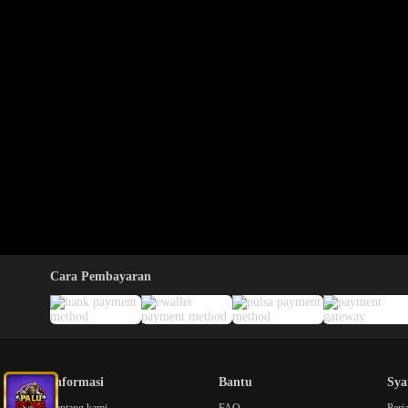
Cara Pembayaran
Informasi
Bantu
Sya