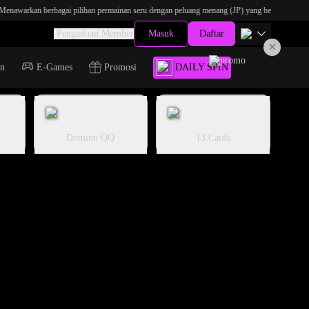
arkan berbagai pilihan permainan seru dengan peluang menang (JP) yang besar setiap harin
Pengaduan Member
Masuk
Daftar
✕
n
E-Games
Promosi
DAILY SPIN
n
Domino QQ
13 Cards