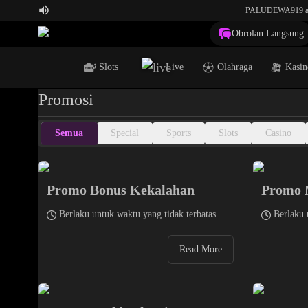
PALUDEWA919 adalah li
Obrolan Langsung
Slots
Live
Olahraga
Kasin
Promosi
Semua
Special
Sports
Slots
Casino
Promo Bonus Kekalahan
Promo 
Berlaku untuk waktu yang tidak terbatas
Berlaku 
Read More