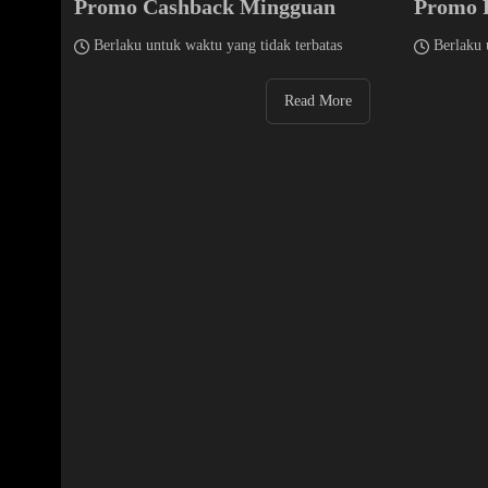
Promo Cashback Mingguan
Promo F
Berlaku untuk waktu yang tidak terbatas
Berlaku 
Read More