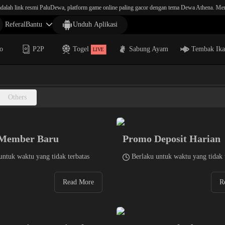
nk resmi PaluDewa, platform game online paling gacor dengan tema Dewa Athena. Menawarkan
Referal
Bantu
Unduh Aplikasi
o
P2P
Togel
Sabung Ayam
Tembak Ika
LIVE
Others
Member Baru
Promo Deposit Harian
untuk waktu yang tidak terbatas
Berlaku untuk waktu yang tidak 
Read More
R