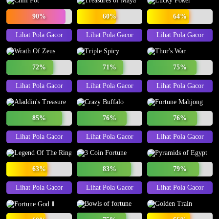
90%
60%
64%
Lihat Pola Gacor
Lihat Pola Gacor
Lihat Pola Gacor
72%
71%
75%
Lihat Pola Gacor
Lihat Pola Gacor
Lihat Pola Gacor
85%
76%
76%
Lihat Pola Gacor
Lihat Pola Gacor
Lihat Pola Gacor
63%
83%
79%
Lihat Pola Gacor
Lihat Pola Gacor
Lihat Pola Gacor