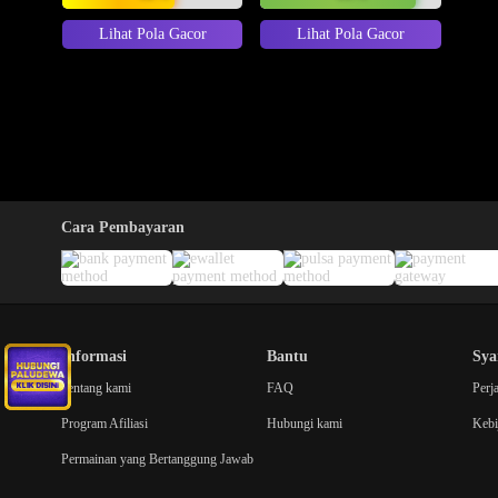
Lihat Pola Gacor
Lihat Pola Gacor
Cara Pembayaran
Informasi
Bantu
Sya
Tentang kami
FAQ
Perj
Program Afiliasi
Hubungi kami
Kebi
Permainan yang Bertanggung Jawab