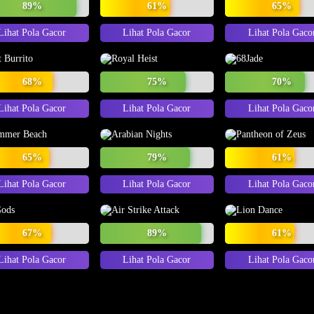
89%
61%
65%
Lihat Pola Gacor
Lihat Pola Gacor
Lihat Pola Gaco
68%
75%
70%
Lihat Pola Gacor
Lihat Pola Gacor
Lihat Pola Gaco
65%
79%
61%
Lihat Pola Gacor
Lihat Pola Gacor
Lihat Pola Gaco
67%
89%
61%
Lihat Pola Gacor
Lihat Pola Gacor
Lihat Pola Gaco