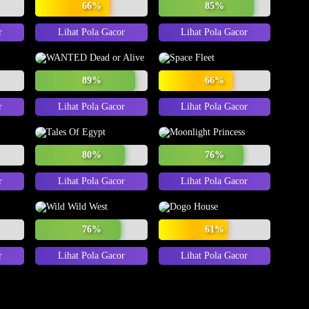
66%
85%
r
Lihat Pola Gacor
Lihat Pola Gacor
89%
66%
r
Lihat Pola Gacor
Lihat Pola Gacor
80%
76%
r
Lihat Pola Gacor
Lihat Pola Gacor
76%
61%
r
Lihat Pola Gacor
Lihat Pola Gacor