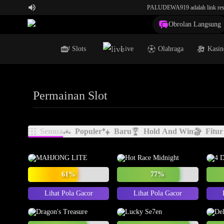
PALUDEWA919 adalah link resmi Palu
Obrolan Langsung
Slots
Live
Olahraga
Kasin
Permainan Slot
Semua
Populer
Baru
Hold And Win
Fitur
61%
77%
Lihat Pola Gacor
Lihat Pola Gacor