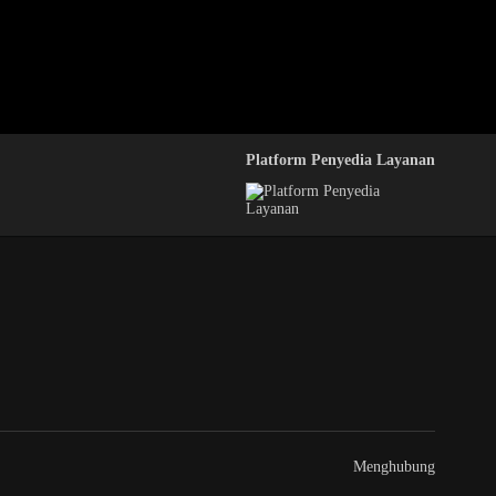
Platform Penyedia Layanan
Menghubung