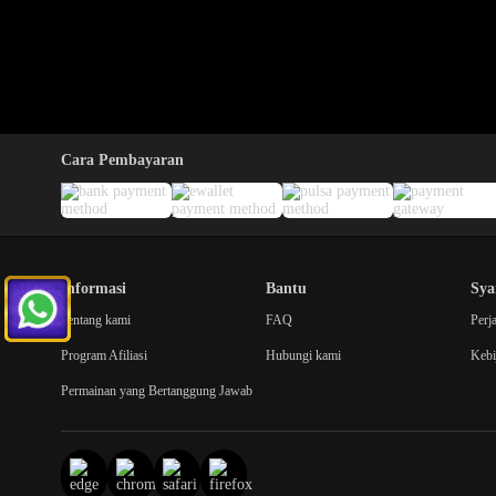
Cara Pembayaran
Informasi
Bantu
Sya
Tentang kami
FAQ
Perj
Program Afiliasi
Hubungi kami
Kebi
Permainan yang Bertanggung Jawab