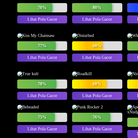
70%
80%
Lihat Pola Gacor
Lihat Pola Gacor
77%
60%
Lihat Pola Gacor
Lihat Pola Gacor
78%
68%
Lihat Pola Gacor
Lihat Pola Gacor
75%
76%
Lihat Pola Gacor
Lihat Pola Gacor