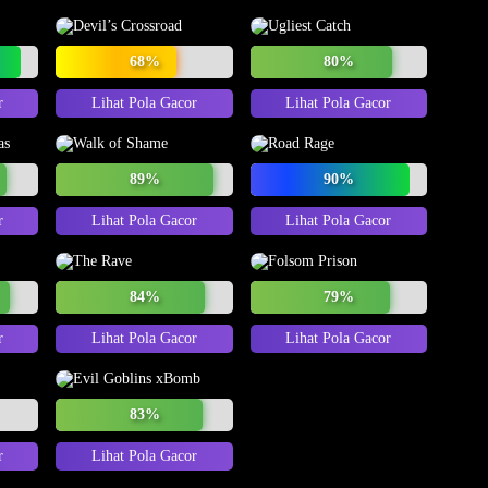
68%
80%
r
Lihat Pola Gacor
Lihat Pola Gacor
89%
90%
r
Lihat Pola Gacor
Lihat Pola Gacor
84%
79%
r
Lihat Pola Gacor
Lihat Pola Gacor
83%
r
Lihat Pola Gacor